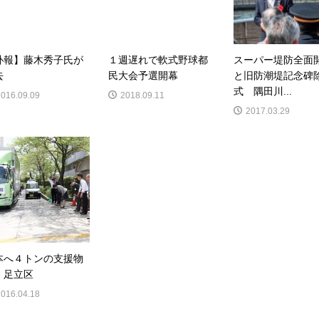
訃報】藤木秀子氏が
１週遅れで軟式野球都
スーパー堤防全面
去
民大会予選開幕
と旧防潮堤記念碑
式 隅田川...
2016.09.09
2018.09.11
2017.03.29
本へ４トンの支援物
 足立区
2016.04.18