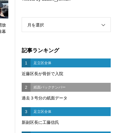
月を選択
開放
除幕
記事ランキング
1
足立区全体
近藤区長が骨折で入院
2
紙面バックナンバー
過去３号分の紙面データ
3
足立区全体
新副区長に工藤信氏