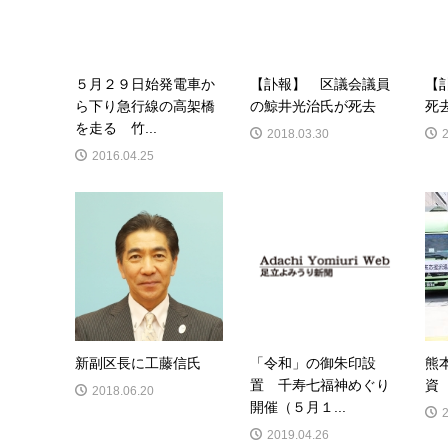
５月２９日始発電車か
【訃報】 区議会議員
【
ら下り急行線の高架橋
の鯨井光治氏が死去
死
を走る 竹...
2018.03.30
2016.04.25
新副区長に工藤信氏
「令和」の御朱印設
熊
置 千寿七福神めぐり
資
2018.06.20
開催（５月１...
2019.04.26