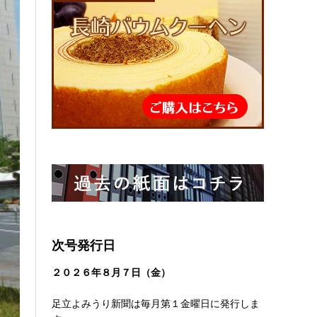
次号発行日
２０２６
年８
月７日（金）
足立よみうり新聞は毎月第１金曜日に発行しま