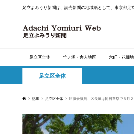
足立よみうり新聞は、読売新聞の地域紙として、東京都足
足立区全体
竹ノ塚・舎人地区
六町・花畑地
足立区全体
記事
足立区全体
区議会議員、区長選は同日選挙で５月２