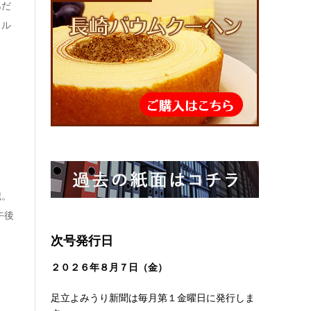
あだ
イル
歳。
午後
次号発行日
２０２６
年８
月７日（金）
足立よみうり新聞は毎月第１金曜日に発行しま