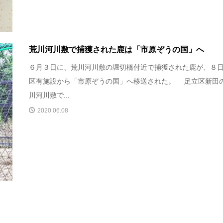
荒川河川敷で捕獲された鹿は「市原ぞうの国」へ
６月３日に、荒川河川敷の堀切橋付近で捕獲された鹿が、８
区有施設から「市原ぞうの国」へ移送された。 足立区新田
川河川敷で...
2020.06.08