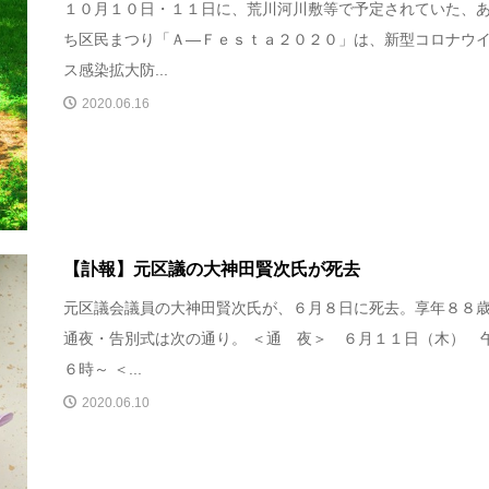
１０月１０日・１１日に、荒川河川敷等で予定されていた、
ち区民まつり「Ａ―Ｆｅｓｔａ２０２０」は、新型コロナウ
ス感染拡大防...
2020.06.16
【訃報】元区議の大神田賢次氏が死去
元区議会議員の大神田賢次氏が、６月８日に死去。享年８８
通夜・告別式は次の通り。 ＜通 夜＞ ６月１１日（木） 
６時～ ＜...
2020.06.10