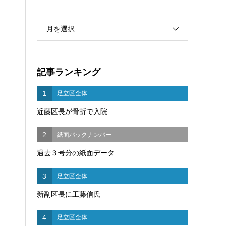
月を選択
記事ランキング
1
足立区全体
近藤区長が骨折で入院
2
紙面バックナンバー
過去３号分の紙面データ
3
足立区全体
新副区長に工藤信氏
4
足立区全体