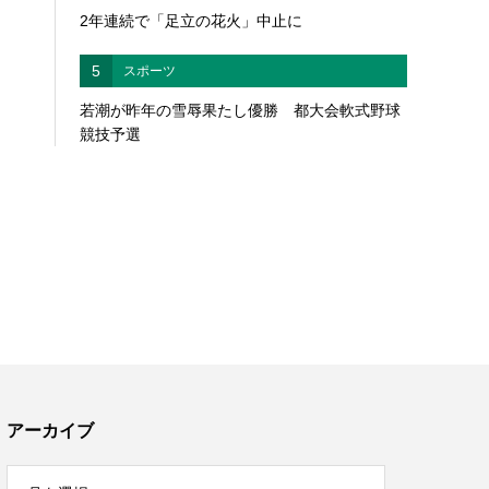
2年連続で「足立の花火」中止に
5
スポーツ
若潮が昨年の雪辱果たし優勝 都大会軟式野球
競技予選
アーカイブ