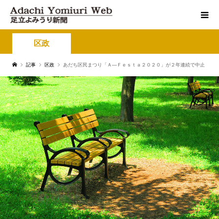
区政
記事
区政
あだち区民まつり「Ａ―Ｆｅｓｔａ２０２０」が２年連続で中止