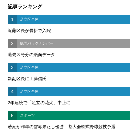
記事ランキング
1
足立区全体
近藤区長が骨折で入院
2
紙面バックナンバー
過去３号分の紙面データ
3
足立区全体
新副区長に工藤信氏
4
足立区全体
2年連続で「足立の花火」中止に
5
スポーツ
若潮が昨年の雪辱果たし優勝 都大会軟式野球競技予選