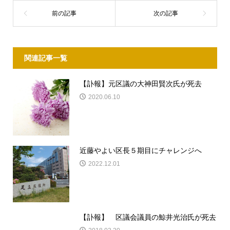
関連記事一覧
【訃報】元区議の大神田賢次氏が死去
2020.06.10
近藤やよい区長５期目にチャレンジへ
2022.12.01
【訃報】 区議会議員の鯨井光治氏が死去