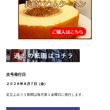
次号発行日
２０２６
年８
月７日（金）
足立よみうり新聞は毎月第１金曜日に発行します。