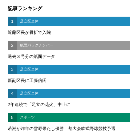
記事ランキング
1
足立区全体
近藤区長が骨折で入院
2
紙面バックナンバー
過去３号分の紙面データ
3
足立区全体
新副区長に工藤信氏
4
足立区全体
2年連続で「足立の花火」中止に
5
スポーツ
若潮が昨年の雪辱果たし優勝 都大会軟式野球競技予選