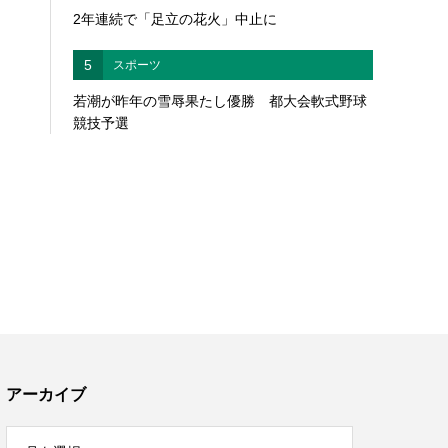
2年連続で「足立の花火」中止に
5
スポーツ
若潮が昨年の雪辱果たし優勝 都大会軟式野球
競技予選
アーカイブ