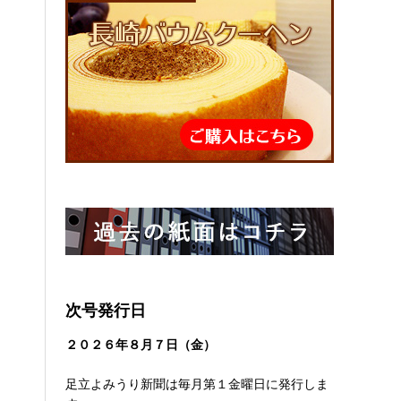
っ
次号発行日
２０２６
年８
月７日（金）
足立よみうり新聞は毎月第１金曜日に発行しま