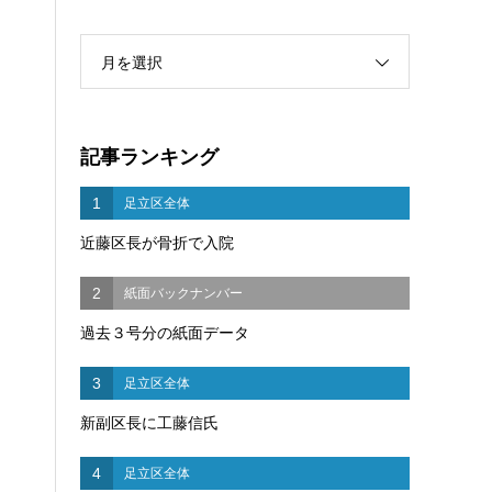
月を選択
記事ランキング
1
足立区全体
近藤区長が骨折で入院
2
紙面バックナンバー
過去３号分の紙面データ
3
足立区全体
新副区長に工藤信氏
4
足立区全体