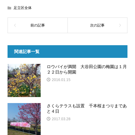
足立区全体
関連記事一覧
ロウバイが満開 大谷田公園の梅園は１月
２２日から開園
2016.01.15
さくらテラスも設置 千本桜まつりまであ
と４日
2017.03.28