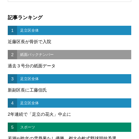
記事ランキング
1
足立区全体
近藤区長が骨折で入院
2
紙面バックナンバー
過去３号分の紙面データ
3
足立区全体
新副区長に工藤信氏
4
足立区全体
2年連続で「足立の花火」中止に
5
スポーツ
若潮が昨年の雪辱果たし優勝 都大会軟式野球競技予選