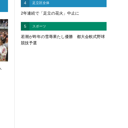
4
足立区全体
2年連続で「足立の花火」中止に
5
スポーツ
若潮が昨年の雪辱果たし優勝 都大会軟式野球
競技予選
人