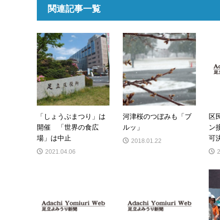
関連記事一覧
「しょうぶまつり」は
河津桜のつぼみも「ブ
区
開催 「世界の食広
ルッ」
ン
場」は中止
可
2018.01.22
2021.04.06