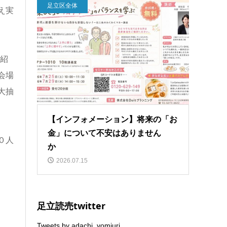
足立区全体
え実
紹
会場
大抽
【インフォメーション】将来の「お
金」について不安はありません
０人
か
2026.07.15
足立読売twitter
Tweets by adachi_yomiuri