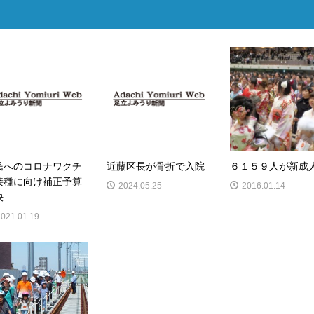
民へのコロナワクチ
近藤区長が骨折で入院
６１５９人が新成
接種に向け補正予算
2024.05.25
2016.01.14
決
2021.01.19