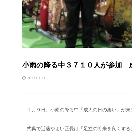
小雨の降る中３７１０人が参加 
2017.01.11
１月９日、小雨の降る中「成人の日の集い」が東
式典で近藤やよい区長は「足立の将来を良くする