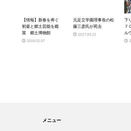
【情報】新春を寿ぐ
元足立学園理事長の松
下
初釜と郷土芸能を鑑
藤三彦氏が死去
７
賞 郷土博物館
ル
2017.04.22
2016.01.07
メニュー