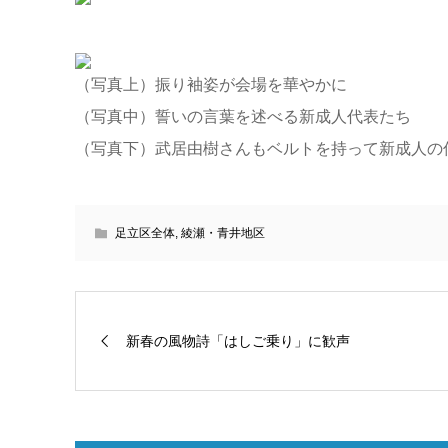
（写真上）振り袖姿が会場を華やかに
（写真中）誓いの言葉を述べる新成人代表たち
（写真下）武居由樹さんもベルトを持って新成人の
足立区全体
,
綾瀬・青井地区
新春の風物詩「はしご乗り」に歓声