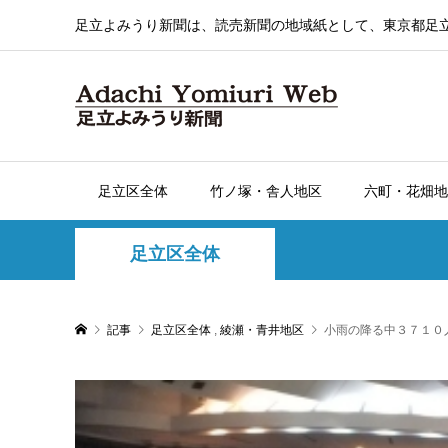
足立よみうり新聞は、読売新聞の地域紙として、東京都足
足立区全体
竹ノ塚・舎人地区
六町・花畑地
足立区全体
記事
足立区全体
,
綾瀬・青井地区
小雨の降る中３７１０