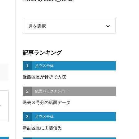
月を選択
記事ランキング
1
足立区全体
近藤区長が骨折で入院
2
紙面バックナンバー
過去３号分の紙面データ
3
足立区全体
新副区長に工藤信氏