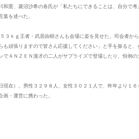
川和憲、菱沼沙希の各氏が「私たちにできることは、自分で考
言葉を述べた。
５３ｋｇ王者・武居由樹さんも会場に姿を見せた。司会者から
らも頑張りますので皆さん応援してください」と手を振ると、
ンでＡＮＺＥＮ漫才の二人がサプライズで登場したり、恒例の
日現在）。男性３２９８人、女性３０２１人で、昨年より１６
企画・運営に携わった。