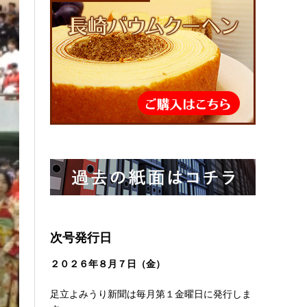
次号発行日
２０２６
年８
月７日（金）
足立よみうり新聞は毎月第１金曜日に発行しま