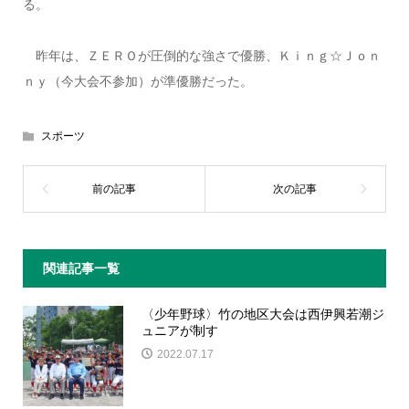
る。
昨年は、ＺＥＲＯが圧倒的な強さで優勝、Ｋｉｎｇ☆Ｊｏｎ
ｎｙ（今大会不参加）が準優勝だった。
スポーツ
関連記事一覧
〈少年野球〉竹の地区大会は西伊興若潮ジ
ュニアが制す
2022.07.17