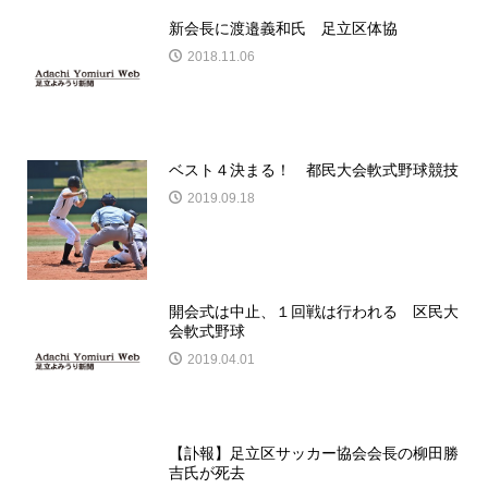
新会長に渡邉義和氏 足立区体協
2018.11.06
ベスト４決まる！ 都民大会軟式野球競技
2019.09.18
開会式は中止、１回戦は行われる 区民大
会軟式野球
2019.04.01
【訃報】足立区サッカー協会会長の柳田勝
吉氏が死去