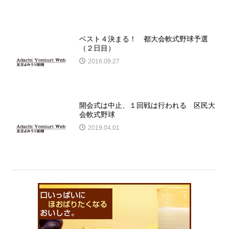
ベスト４決まる！ 都大会軟式野球予選
（２日目）
2016.09.27
開会式は中止、１回戦は行われる 区民大
会軟式野球
2019.04.01