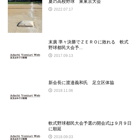
夏の高校野球 東東京大会
2022.07.17
末廣 準々決勝でＺＥＲＯに敗れる 軟式
野球都民大会予...
2017.09.13
新会長に渡邉義和氏 足立区体協
2018.11.06
軟式野球都民大会予選の開会式は９月９日
に順延
2018.09.03