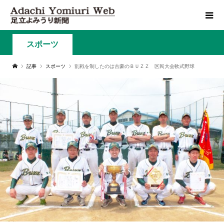
スポーツ
記事
スポーツ
乱戦を制したのは古豪のＢＵＺＺ 区民大会軟式野球