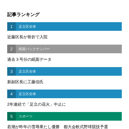
記事ランキング
1
足立区全体
近藤区長が骨折で入院
2
紙面バックナンバー
過去３号分の紙面データ
3
足立区全体
新副区長に工藤信氏
4
足立区全体
2年連続で「足立の花火」中止に
5
スポーツ
若潮が昨年の雪辱果たし優勝 都大会軟式野球競技予選