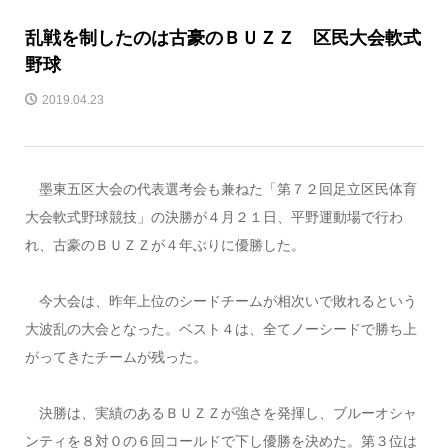
乱戦を制したのは古豪のＢＵＺＺ 区民大会軟式
野球
2019.04.23
墨東五区大会の代表選考会も兼ねた「第７２回足立区民体育
大会軟式野球競技」の決勝が４月２１日、平野運動場で行わ
れ、古豪のＢＵＺＺが４年ぶりに優勝した。
今大会は、昨年上位のシードチームが相次いで敗れるという
大波乱の大会となった。ベスト４は、全てノーシードで勝ち上
がってきたチームが残った。
決勝は、実績のあるＢＵＺＺが強さを発揮し、ブルーオシャ
ンティを８対０の６回コールドで下し優勝を決めた。第３位は