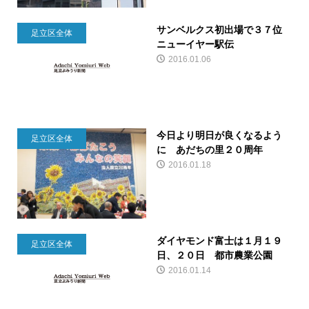
サンベルクス初出場で３７位
足立区全体
ニューイヤー駅伝
2016.01.06
今日より明日が良くなるよう
足立区全体
に あだちの里２０周年
2016.01.18
ダイヤモンド富士は１月１９
足立区全体
日、２０日 都市農業公園
2016.01.14