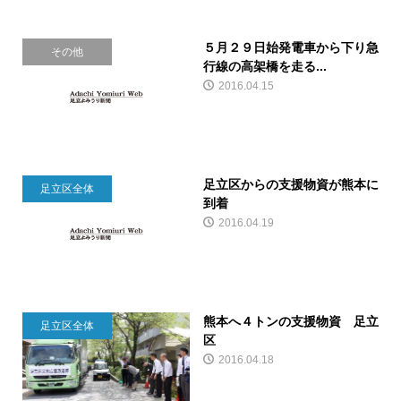
５月２９日始発電車から下り急
その他
行線の高架橋を走る...
2016.04.15
足立区からの支援物資が熊本に
足立区全体
到着
2016.04.19
熊本へ４トンの支援物資 足立
足立区全体
区
2016.04.18