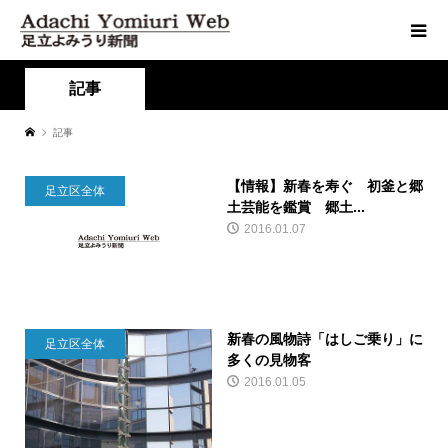
記事
記事
【情報】新春を寿ぐ 初釜と郷
足立区全体
土芸能を鑑賞 郷土...
2016.01.07
新春の風物詩「はしご乗り」に
足立区全体
多くの見物客
2016.01.05