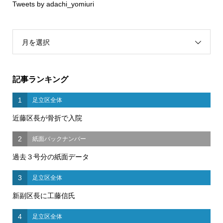
Tweets by adachi_yomiuri
月を選択
記事ランキング
1
足立区全体
近藤区長が骨折で入院
2
紙面バックナンバー
過去３号分の紙面データ
3
足立区全体
新副区長に工藤信氏
4
足立区全体