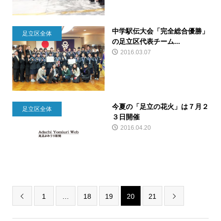
中学駅伝大会「完全総合優勝」
足立区全体
の足立区代表チーム...
2016.03.07
今夏の「足立の花火」は７月２
足立区全体
３日開催
2016.04.20
1
…
18
19
20
21

