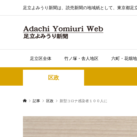
足立よみうり新聞は、読売新聞の地域紙として、東京都足
足立区全体
竹ノ塚・舎人地区
六町・花畑地
区政
記事
区政
新型コロナ感染者１００人に