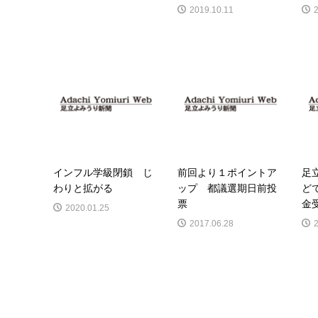
2019.10.11
インフル学級閉鎖 じ
前回より１ポイントア
足
わりと拡がる
ップ 都議選期日前投
ど
票
金
2020.01.25
2017.06.28