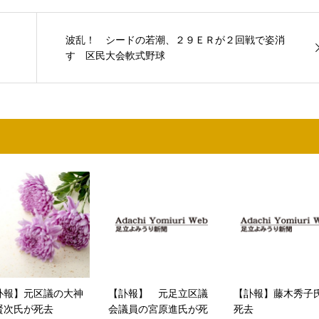
波乱！ シードの若潮、２９ＥＲが２回戦で姿消
す 区民大会軟式野球
訃報】元区議の大神
【訃報】 元足立区議
【訃報】藤木秀子
賢次氏が死去
会議員の宮原進氏が死
死去