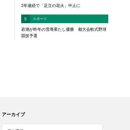
2年連続で「足立の花火」中止に
5
スポーツ
若潮が昨年の雪辱果たし優勝 都大会軟式野球
競技予選
アーカイブ