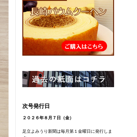
次号発行日
２０２６
年８
月７日（金）
足立よみうり新聞は毎月第１金曜日に発行しま