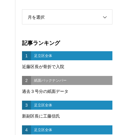
月を選択
記事ランキング
1
足立区全体
近藤区長が骨折で入院
2
紙面バックナンバー
過去３号分の紙面データ
3
足立区全体
新副区長に工藤信氏
4
足立区全体