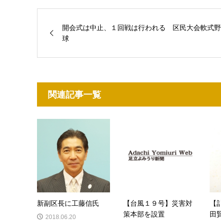
開会式は中止、１回戦は行われる 区民大会軟式野
球
関連記事一覧
新副区長に工藤信氏
【台風１９号】災害対
【
策本部を設置
田
2018.06.20