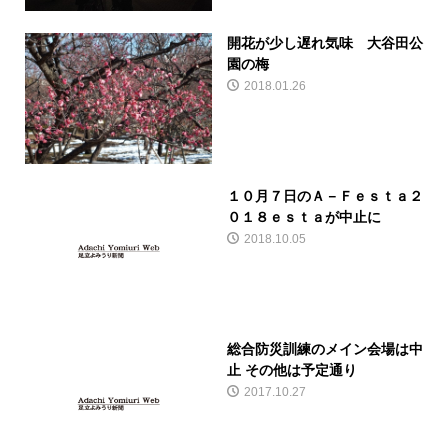
開花が少し遅れ気味 大谷田公
園の梅
2018.01.26
１０月７日のＡ－Ｆｅｓｔａ２
０１８ｅｓｔａが中止に
2018.10.05
総合防災訓練のメイン会場は中
止 その他は予定通り
2017.10.27