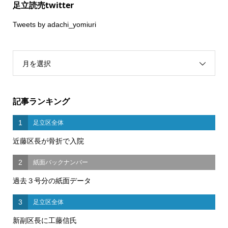
足立読売twitter
Tweets by adachi_yomiuri
月を選択
記事ランキング
1
足立区全体
近藤区長が骨折で入院
2
紙面バックナンバー
過去３号分の紙面データ
3
足立区全体
新副区長に工藤信氏