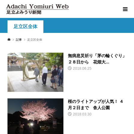
足立区全体
記事
足立区全体
無病息災祈り「茅の輪くぐり」
２８日から 花畑大...
2018.06.25
桜のライトアップが人気！ ４
月２日まで 舎人公園
2018.03.30