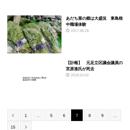
あだち菜の郷は大盛況 東島根
中職場体験
2017.06.29
【訃報】 元足立区議会議員の
宮原進氏が死去
2018.03.02
1
…
5
6
7
8
9
…

15
