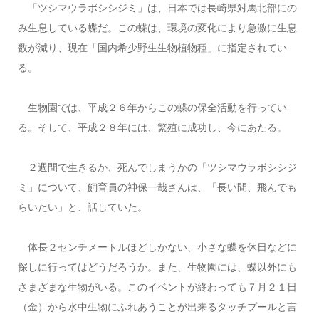
「ツシマウラボシシジミ」は、日本では長崎県対馬北部にの
み生息している蝶だ。この蝶は、環境の変化により急激に生息
数が減り、現在「国内希少野生生物植物種」に指定されてい
る。
生物園では、平成２６年からこの蝶の保全活動を行ってい
る。そして、平成２８年には、繁殖に成功し、今にあたる。
２週間で生きるか、死んでしまうかの「ツシマウラボシシジ
ミ」について、飼育員の神保一哉さんは、「長い間、飛んでも
らいたい」と、話していた。
体長２センチメートルほどしかない、小さな蝶を休日などに
探しに行ってはどうだろうか。また、生物園には、蝶以外にも
さまざまな生物がいる。このイベントが終わっても７月２１日
（金）から水中生物にふれあうことが出来るタッチプールと言