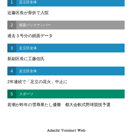
1
足立区全体
近藤区長が骨折で入院
2
紙面バックナンバー
過去３号分の紙面データ
3
足立区全体
新副区長に工藤信氏
4
足立区全体
2年連続で「足立の花火」中止に
5
スポーツ
若潮が昨年の雪辱果たし優勝 都大会軟式野球競技予選