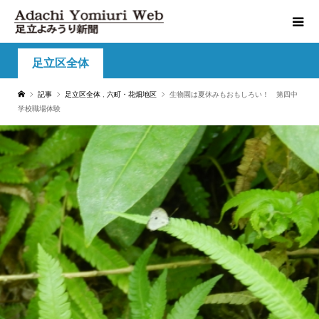
足立区全体
記事
足立区全体
,
六町・花畑地区
生物園は夏休みもおもしろい！ 第四中
学校職場体験