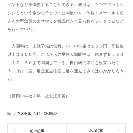
ベントなどを体験することができる。先日は、ツシマウラボシ
シジミという希少なチョウの公開展示や、体長１メートルを超
える大型魚類のエサやりを解説付きで見られるプログラムなど
を行っていた。
入園料は、未就学児は無料、小・中学生は１５０円、高校生
以上は３００円。これからの夏休み期間中は、休まず９：３０
～１７：３０まで開園している。自由研究等にも役立つだろ
う。ぜひ一度、足立区生物園に足を運んでみてはいかがだろう
か。
（第四中学校２年 祖父江来美)
足立区全体
,
六町・花畑地区