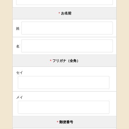
＊
お名前
姓
名
＊
フリガナ（全角）
セイ
メイ
＊
郵便番号